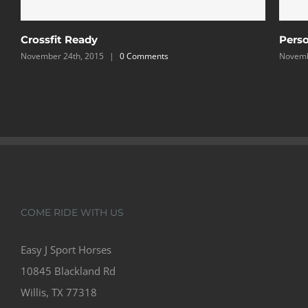
Crossfit Ready
Perso
November 24th, 2015
|
0 Comments
Novemb
COME RIDE WITH US
Easy J Sport Horses
10845 Blackland Rd
Willis, TX 77318