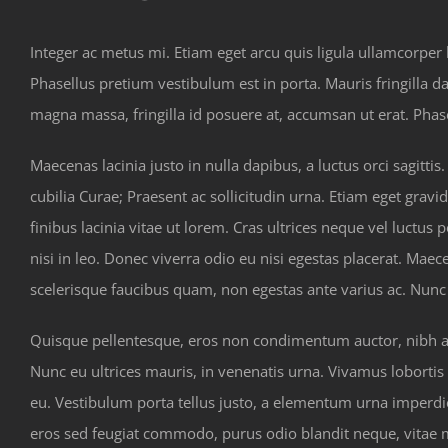
Integer ac metus mi. Etiam eget arcu quis ligula ullamcorper
Phasellus pretium vestibulum est in porta. Mauris fringilla 
magna massa, fringilla id posuere at, accumsan ut erat. Pha
Maecenas lacinia justo in nulla dapibus, a luctus orci sagitti
cubilia Curae; Praesent ac sollicitudin urna. Etiam eget gravi
finibus lacinia vitae ut lorem. Cras ultrices neque vel luctus
nisi in leo. Donec viverra odio eu nisi egestas placerat. M
scelerisque faucibus quam, non egestas ante varius ac. Nunc 
Quisque pellentesque, eros non condimentum auctor, nibh arcu
Nunc eu ultrices mauris, in venenatis urna. Vivamus lobortis 
eu. Vestibulum porta tellus justo, a elementum urna imperdiet
eros sed feugiat commodo, purus odio blandit neque, vitae ma