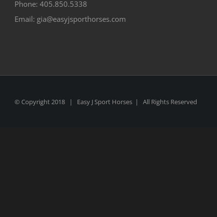
Phone: 405.850.5338
Email: gia@easyjsporthorses.com
© Copyright 2018 | Easy J Sport Horses | All Rights Reserved